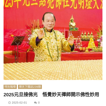
特別報導
禪天下雜誌239期
2025元旦接佛光 悟覺妙天禪師開示佛性妙用
2025-02-01
0