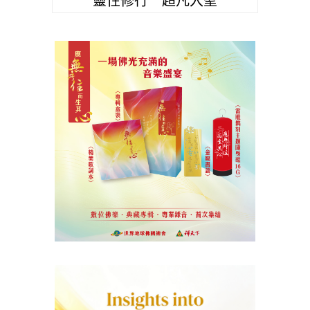
靈性修行 超凡入聖