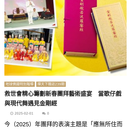
地球佛國特別報導
禪天下雜誌239期
救世會精心籌劃新春團拜藝術盛宴 當歌仔戲
與現代舞遇見金剛經
2025-02-01
0
今（2025）年團拜的表演主題是「應無所住而