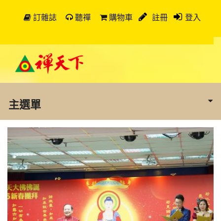
訂雜誌
聽禪
購物車
註冊
登入
主選單