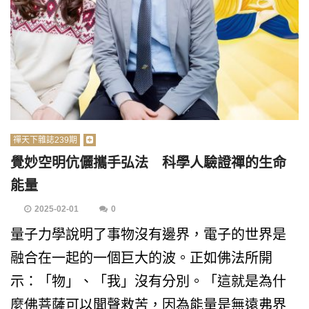
禪天下雜誌239期
覺妙空明伉儷攜手弘法 科學人驗證禪的生命
能量
2025-02-01
0
量子力學說明了事物沒有邊界，電子的世界是
融合在一起的一個巨大的波。正如佛法所開
示：「物」、「我」沒有分別。「這就是為什
麼佛菩薩可以聞聲救苦，因為能量是無遠弗界