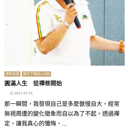
禪修見證
禪天下雜誌148期
圓滿人生 從禪修開始
2017-07-01
那一瞬間，我發現自己是多麼傲慢自大，經常
無視周遭的變化徵象而自以為了不起。透過禪
定，讓我真心的懺悔、...