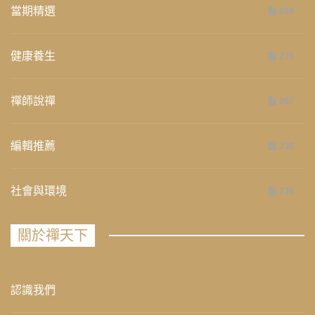
當期精選
658
健康養生
276
禪師說禪
267
編輯推薦
236
社會與環境
235
關於禪天下
認識我們