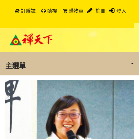
訂雜誌
聽禪
購物車
註冊
登入
主選單