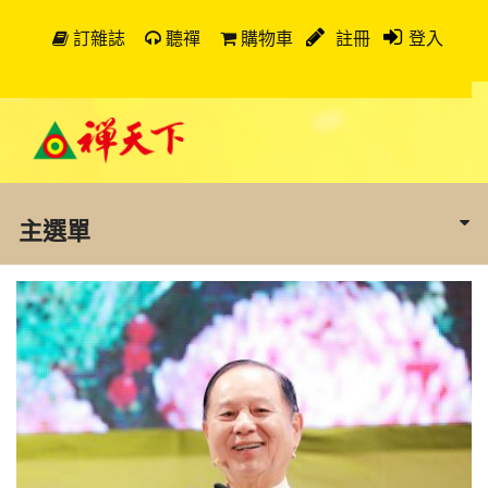
訂雜誌
聽禪
購物車
註冊
登入
主選單