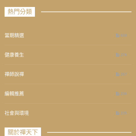
熱門分類
當期精選
658
健康養生
276
禪師說禪
267
編輯推薦
236
社會與環境
235
關於禪天下