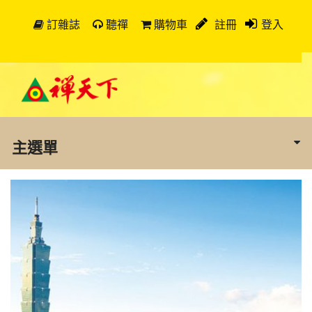
訂雜誌
聽禪
購物車
註冊
登入
主選單