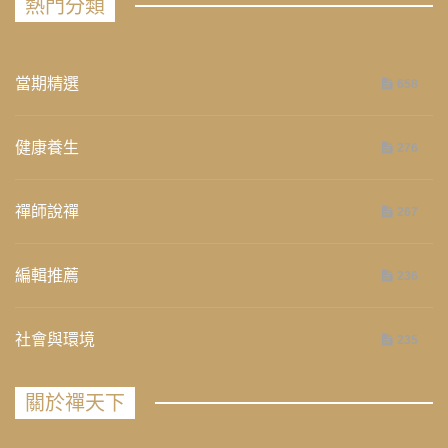
熱門分類
當期精選
658
健康養生
276
禪師說禪
267
編輯推薦
236
社會與環境
235
關於禪天下