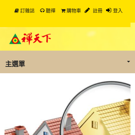
訂雜誌
聽禪
購物車
註冊
登入
主選單