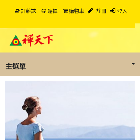
訂雜誌
聽禪
購物車
註冊
登入
主選單