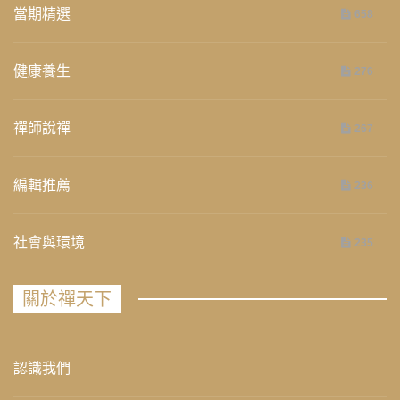
當期精選
658
健康養生
276
禪師說禪
267
編輯推薦
236
社會與環境
235
關於禪天下
認識我們