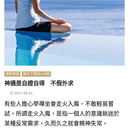
禪修釋疑
禪天下雜誌149期
神通是自證自得 不假外求
2017-08-01
有些人擔心學禪坐會走火入魔，不敢輕易嘗
試。所謂走火入魔，是指一個人的意識執迷於
某種反常需求，久而久之就會精神失常。