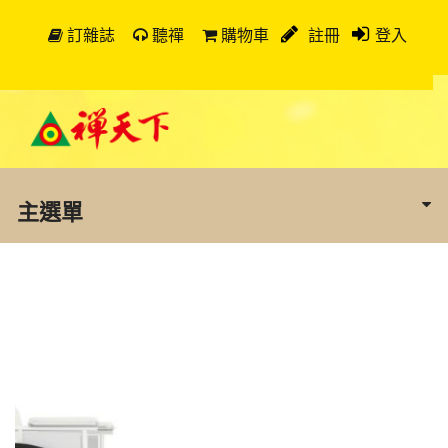
訂雜誌
聽禪
購物車
註冊
登入
主選單