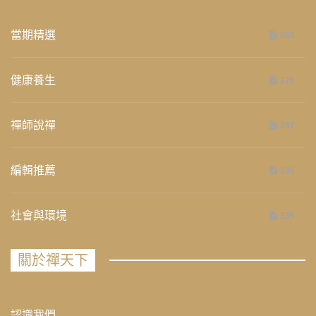
當期精選
658
健康養生
276
禪師說禪
267
編輯推薦
236
社會與環境
235
關於禪天下
認識我們