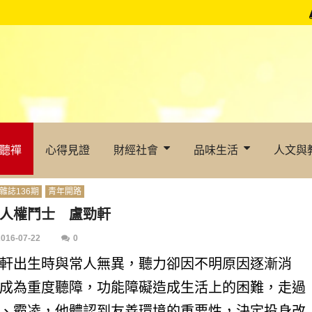
聽禪
心得見證
財經社會
品味生活
人文與
雜誌136期
青年開路
人權鬥士 盧勁軒
2016-07-22
0
軒出生時與常人無異，聽力卻因不明原因逐漸消
成為重度聽障，功能障礙造成生活上的困難，走過
、霸凌，他體認到友善環境的重要性，決定投身改