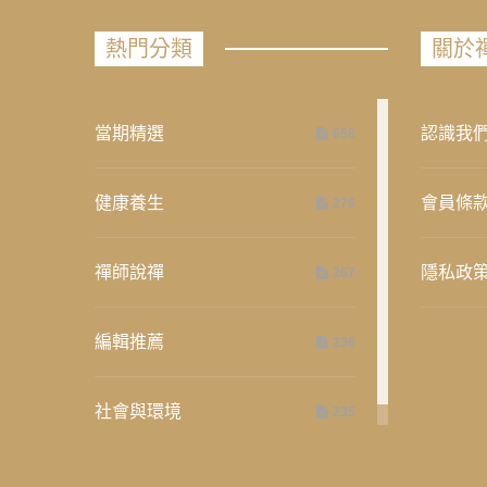
熱門分類
關於
當期精選
認識我
658
健康養生
會員條
276
禪師說禪
隱私政
267
編輯推薦
236
社會與環境
235