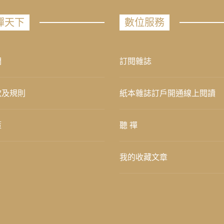
禪天下
數位服務
們
訂閱雜誌
款及規則
紙本雜誌訂戶開通線上閱讀
策
聽 禪
我的收藏文章