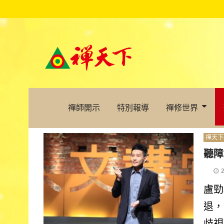
禪師開示
特別報導
禪修世界
禪天下
聽障
盧勁
退，
歧視