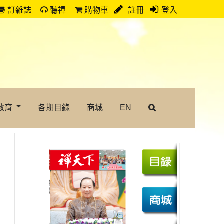
訂雜誌
聽禪
購物車
註冊
登入
教育
各期目錄
商城
EN