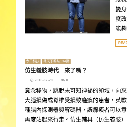
變身
度改
能夠
REA
今日科技
禪天下雜誌134期
仿生義肢時代 來了嗎？
2016-07-20
0
意念移物，跳脫未可知神祕的領域，向來
大腦損傷或脊椎受損致癱瘓的患者，英歐
種腦內探測器與解碼器，讓癱瘓者可以意
再度站起來行走。仿生輔具（仿生義肢）