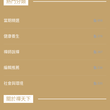
熱門分類
當期精選
658
健康養生
276
禪師說禪
267
編輯推薦
236
社會與環境
235
關於禪天下