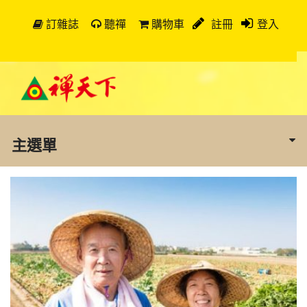
訂雜誌
聽禪
購物車
註冊
登入
主選單