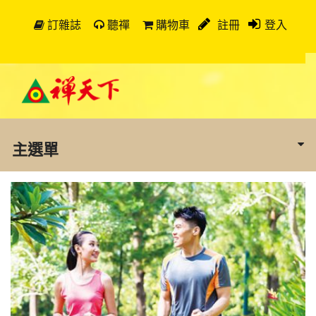
訂雜誌
聽禪
購物車
註冊
登入
主選單