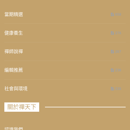
當期精選
658
健康養生
276
禪師說禪
267
編輯推薦
236
社會與環境
235
關於禪天下
認識我們