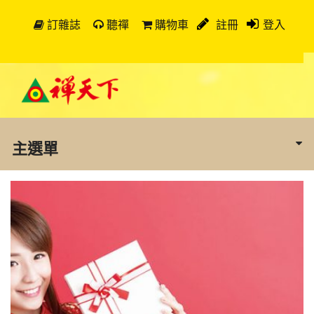
訂雜誌
聽禪
購物車
註冊
登入
主選單