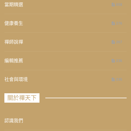
當期精選
658
健康養生
276
禪師說禪
267
編輯推薦
236
社會與環境
235
關於禪天下
認識我們