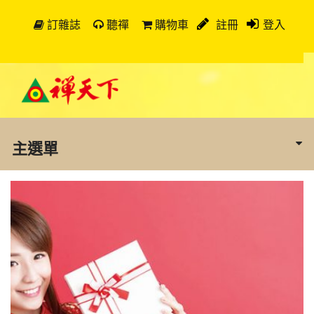
訂雜誌
聽禪
購物車
註冊
登入
主選單