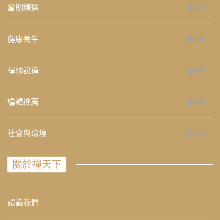
當期精選
658
健康養生
276
禪師說禪
267
編輯推薦
236
社會與環境
235
關於禪天下
認識我們