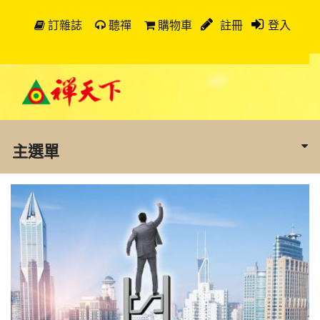
訂雜誌
聽禪
購物車
註冊
登入
主選單