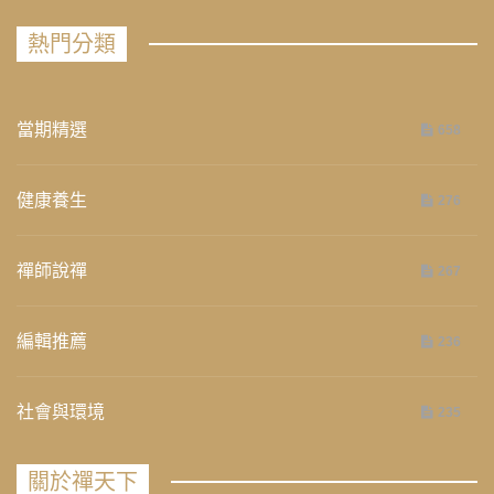
熱門分類
當期精選
658
健康養生
276
禪師說禪
267
編輯推薦
236
社會與環境
235
關於禪天下