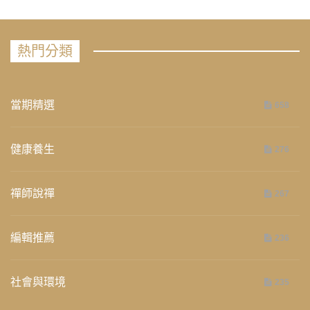
熱門分類
當期精選
658
健康養生
276
禪師說禪
267
編輯推薦
236
社會與環境
235