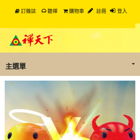
訂雜誌
聽禪
購物車
註冊
登入
主選單