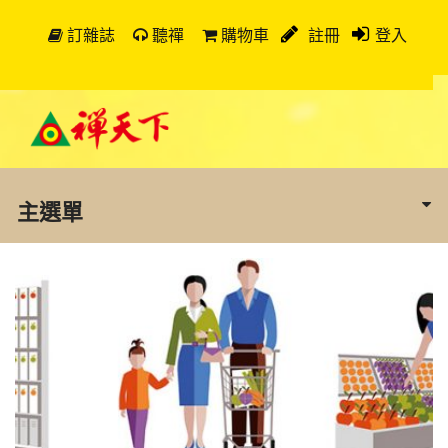
訂雜誌
聽禪
購物車
註冊
登入
主選單