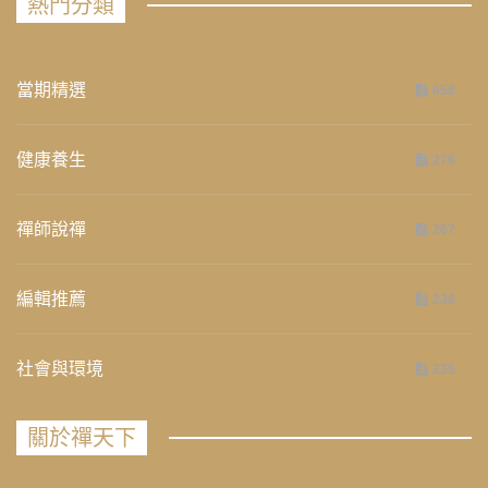
熱門分類
當期精選
658
健康養生
276
禪師說禪
267
編輯推薦
236
社會與環境
235
關於禪天下