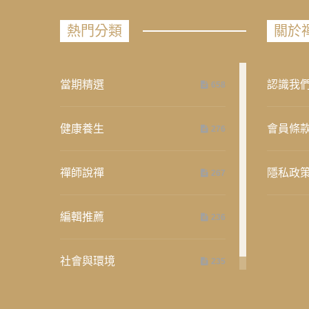
熱門分類
關於
當期精選
認識我
658
健康養生
會員條
276
禪師說禪
隱私政
267
編輯推薦
236
社會與環境
235