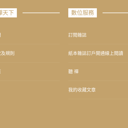
禪天下
數位服務
們
訂閱雜誌
款及規則
紙本雜誌訂戶開通線上閱讀
策
聽 禪
我的收藏文章