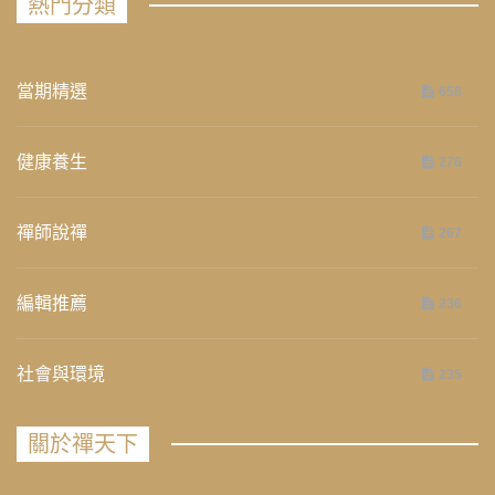
熱門分類
當期精選
658
健康養生
276
禪師說禪
267
編輯推薦
236
社會與環境
235
關於禪天下