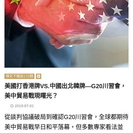
禪天下雜誌172期
美國打香港牌VS.中國出北韓牌—G20川習會，
美中貿易戰現曙光？
2019-07-01
從談判協議破局到確認G20川習會，全球都期待
美中貿易戰早日和平落幕，但多數專家看法並