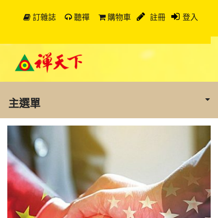
訂雜誌
聽禪
購物車
註冊
登入
主選單