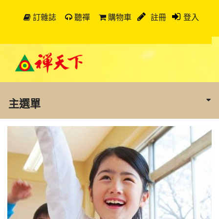
訂雜誌
聽禪
購物車
註冊
登入
主選單