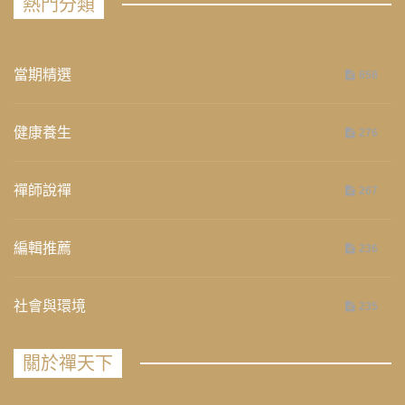
熱門分類
當期精選
658
健康養生
276
禪師說禪
267
編輯推薦
236
社會與環境
235
關於禪天下