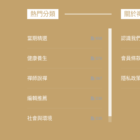
熱門分類
關於
當期精選
認識我
658
健康養生
會員條
276
禪師說禪
隱私政
267
編輯推薦
236
社會與環境
235