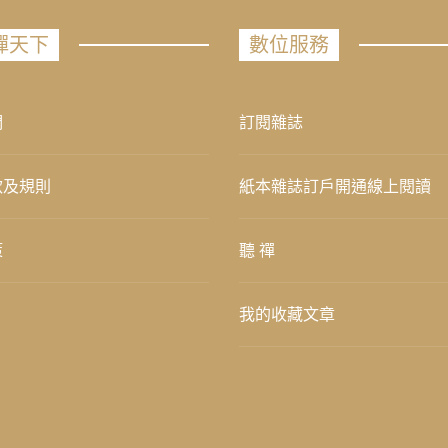
禪天下
數位服務
們
訂閱雜誌
款及規則
紙本雜誌訂戶開通線上閱讀
策
聽 禪
我的收藏文章