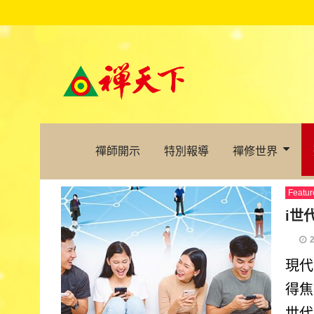
禪師開示
特別報導
禪修世界
Featur
i世
現代
得焦
世代