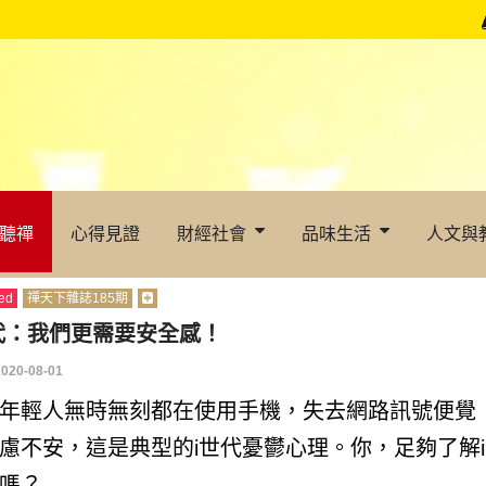
聽禪
心得見證
財經社會
品味生活
人文與
ed
禪天下雜誌185期
代：我們更需要安全感！
2020-08-01
年輕人無時無刻都在使用手機，失去網路訊號便覺
慮不安，這是典型的i世代憂鬱心理。你，足夠了解i
嗎？