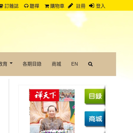
訂雜誌
聽禪
購物車
註冊
登入
教育
各期目錄
商城
EN