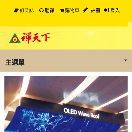
訂雜誌
聽禪
購物車
註冊
登入
主選單