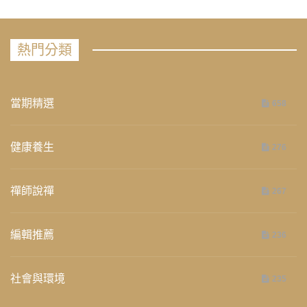
熱門分類
當期精選
658
健康養生
276
禪師說禪
267
編輯推薦
236
社會與環境
235