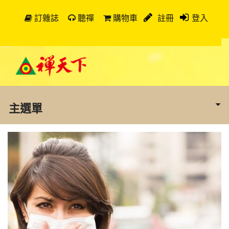
訂雜誌
聽禪
購物車
註冊
登入
主選單