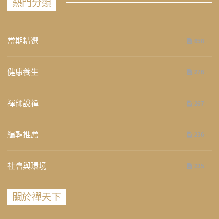
熱門分類
當期精選
658
健康養生
276
禪師說禪
267
編輯推薦
236
社會與環境
235
關於禪天下