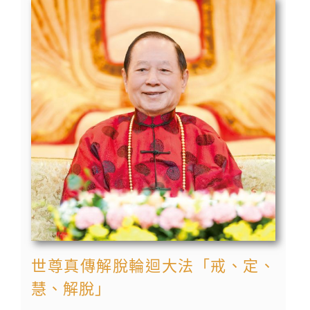
世尊真傳解脫輪迴大法「戒、定、
慧、解脫」