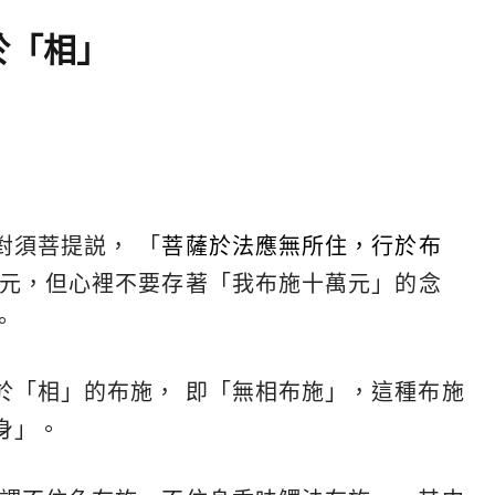
於「相」
對須菩提説， 「
菩薩於法應無所住，行於布
萬元，但心裡不要存著「我布施十萬元」的念
。
於「相」的布施， 即「無相布施」，這種布施
身」。