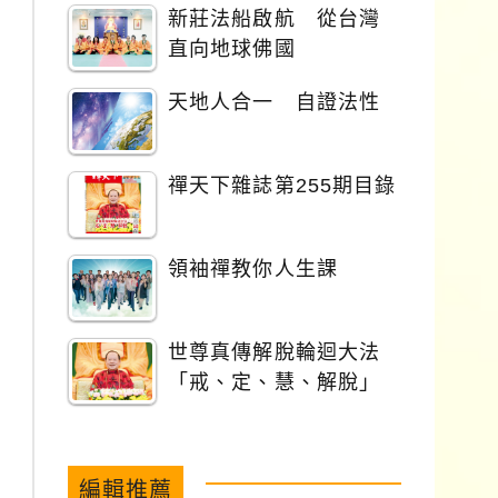
新莊法船啟航 從台灣
直向地球佛國
天地人合一 自證法性
禪天下雜誌第255期目錄
領袖禪教你人生課
世尊真傳解脫輪迴大法
「戒、定、慧、解脫」
編輯推薦