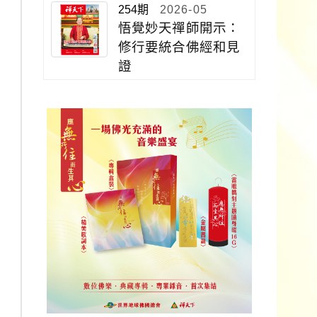
254期
2026-05
悟覺妙天禪師開示：
修行要統合佛經和見
證