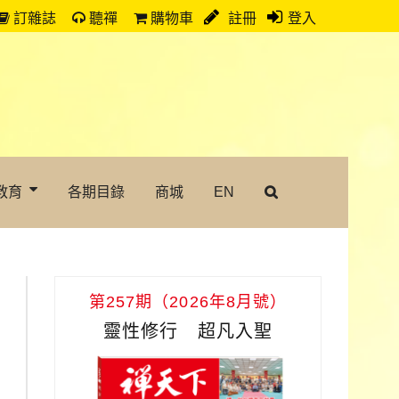
訂雜誌
聽禪
購物車
註冊
登入
教育
各期目錄
商城
EN
第257期（2026年8月號）
靈性修行 超凡入聖