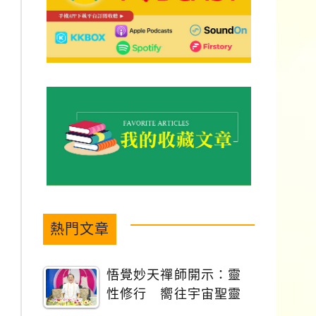
熱門文章
悟覺妙天禪師開示：靈
性修行 嚮往宇宙聖靈