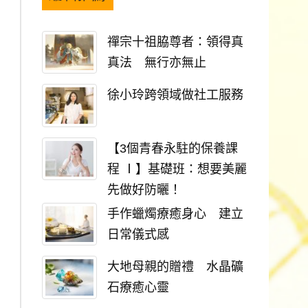
禪宗十祖脇尊者：領得真
真法 無行亦無止
徐小玲跨領域做社工服務
【3個青春永駐的保養課
程 Ⅰ】基礎班：想要美麗
先做好防曬！
手作蠟燭療癒身心 建立
日常儀式感
大地母親的贈禮 水晶礦
石療癒心靈