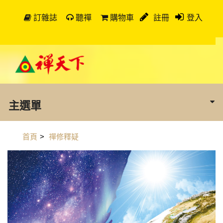
訂雜誌
聽禪
購物車
註冊
登入
主選單
首頁
>
禪修釋疑