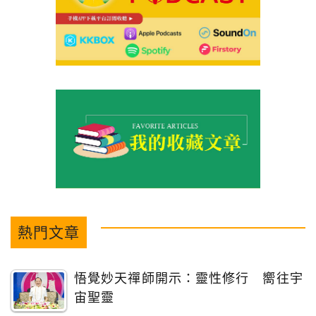
熱門文章
悟覺妙天禪師開示：靈性修行 嚮往宇
宙聖靈