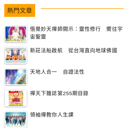
熱門文章
悟覺妙天禪師開示：靈性修行 嚮往宇
宙聖靈
新莊法船啟航 從台灣直向地球佛國
天地人合一 自證法性
禪天下雜誌第255期目錄
領袖禪教你人生課