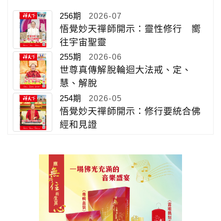
256期
2026-07
悟覺妙天禪師開示：靈性修行 嚮
往宇宙聖靈
255期
2026-06
世尊真傳解脫輪迴大法戒、定、
慧、解脫
254期
2026-05
悟覺妙天禪師開示：修行要統合佛
經和見證