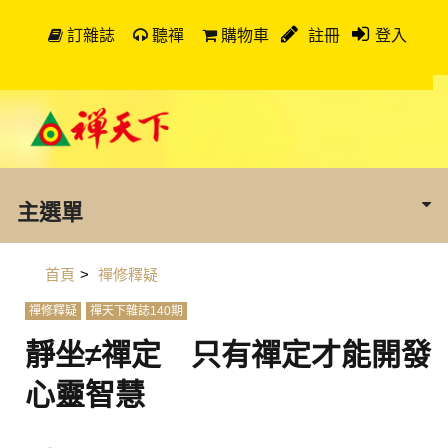
訂雜誌
聽禪
購物車
註冊
登入
主選單
首頁
>
禪修釋疑
禪修釋疑
禪天下雜誌140期
靜坐≠禪定 只有禪定才能開發
心靈智慧