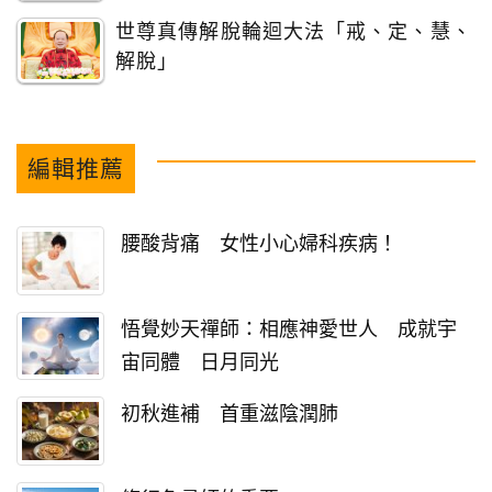
世尊真傳解脫輪迴大法「戒、定、慧、
解脫」
編輯推薦
腰酸背痛 女性小心婦科疾病！
悟覺妙天禪師：相應神愛世人 成就宇
宙同體 日月同光
初秋進補 首重滋陰潤肺