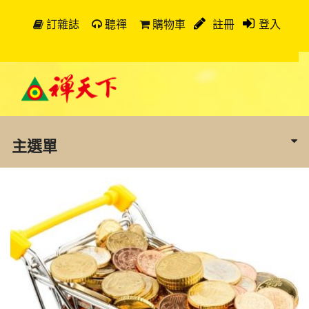
訂雜誌
聽禪
購物車
註冊
登入
主選單