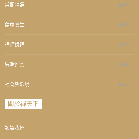
當期精選
658
健康養生
276
禪師說禪
267
編輯推薦
236
社會與環境
235
關於禪天下
認識我們