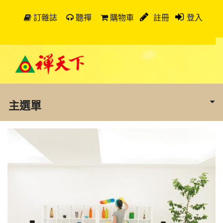
訂雜誌
聽禪
購物車
註冊
登入
主選單