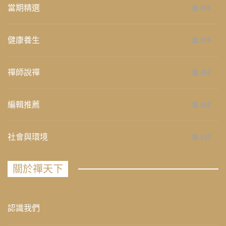
當期精選
658
健康養生
276
禪師說禪
267
編輯推薦
236
社會與環境
235
關於禪天下
認識我們