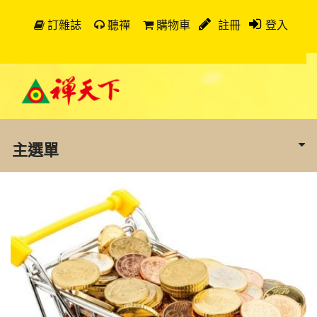
訂雜誌
聽禪
購物車
註冊
登入
主選單