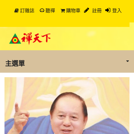
訂雜誌
聽禪
購物車
註冊
登入
主選單