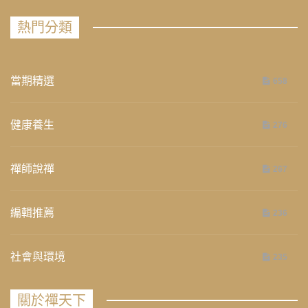
熱門分類
當期精選
658
健康養生
276
禪師說禪
267
編輯推薦
236
社會與環境
235
關於禪天下