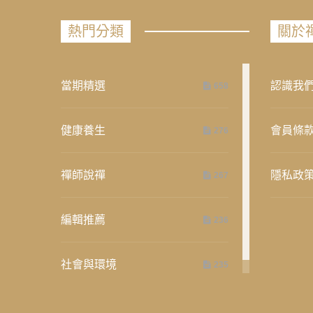
熱門分類
關於
當期精選
認識我
658
健康養生
會員條
276
禪師說禪
隱私政
267
編輯推薦
236
社會與環境
235