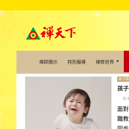
禪師開示
特別報導
禪修世界
親子關
孩子
面對
職教
同步