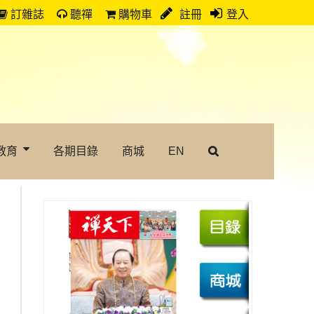
訂雜誌
聽禪
購物車
註冊
登入
教育
各期目錄
商城
EN