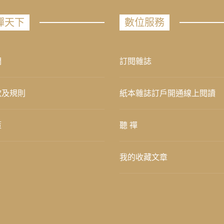
禪天下
數位服務
們
訂閱雜誌
款及規則
紙本雜誌訂戶開通線上閱讀
策
聽 禪
我的收藏文章