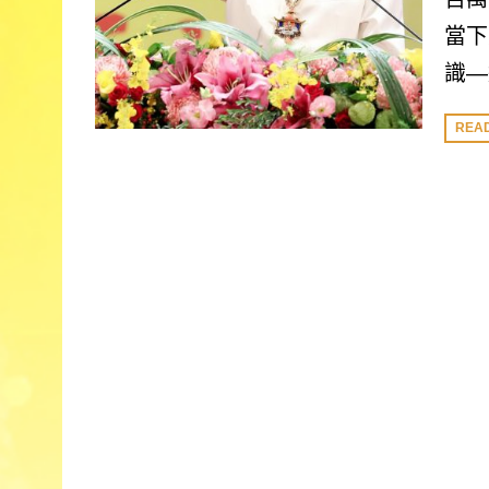
當下
識—
REA