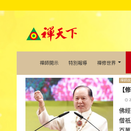
禪師開示
特別報導
禪修世界
禪師說
【修
佛經
僧祇
百萬