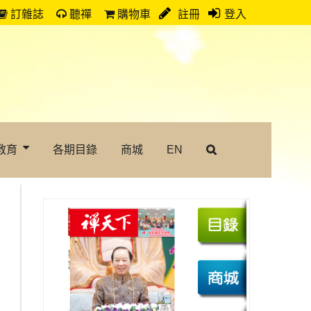
訂雜誌
聽禪
購物車
註冊
登入
教育
各期目錄
商城
EN