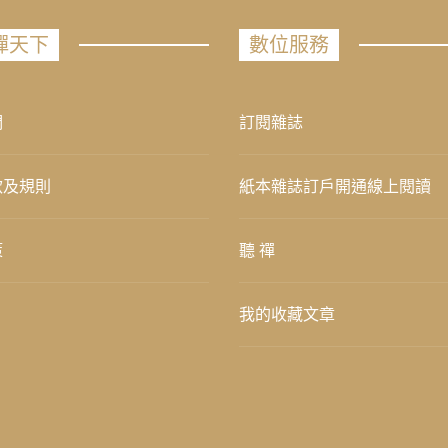
禪天下
數位服務
們
訂閱雜誌
款及規則
紙本雜誌訂戶開通線上閱讀
策
聽 禪
我的收藏文章