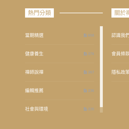
熱門分類
關於
當期精選
認識我
658
健康養生
會員條
276
禪師說禪
隱私政
267
編輯推薦
236
社會與環境
235