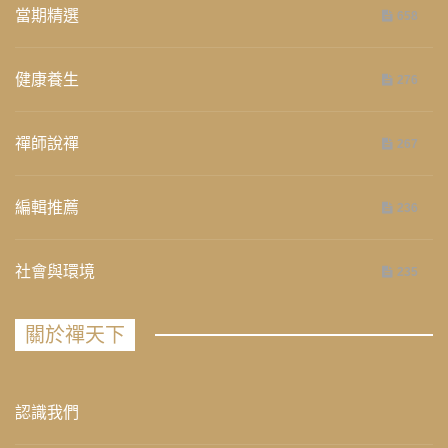
當期精選
658
健康養生
276
禪師說禪
267
編輯推薦
236
社會與環境
235
關於禪天下
認識我們