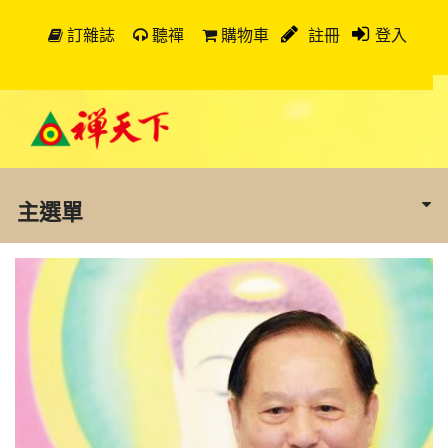
訂雜誌
聽禪
購物車
註冊
登入
主選單