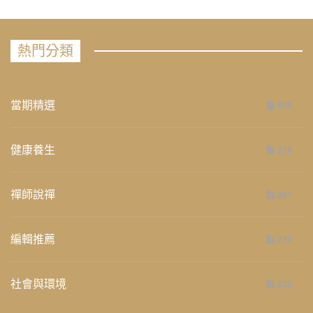
熱門分類
當期精選
658
健康養生
276
禪師說禪
267
編輯推薦
236
社會與環境
235