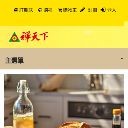
訂雜誌
聽禪
購物車
註冊
登入
主選單