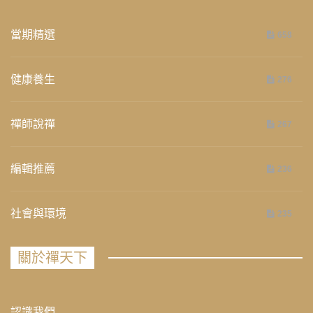
當期精選
658
健康養生
276
禪師說禪
267
編輯推薦
236
社會與環境
235
關於禪天下
認識我們