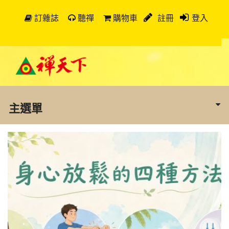
訂雜誌
聽禪
購物車
註冊
登入
主選單