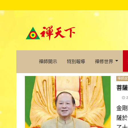
禪師開示
特別報導
禪修世界
禪師說
菩薩
金剛
薩於
了十