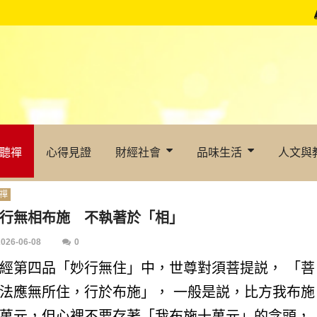
聽禪
心得見證
財經社會
品味生活
人文與
禪
行無相布施 不執著於「相」
2026-06-08
0
經第四品「妙行無住」中，世尊對須菩提説， 「菩
法應無所住，行於布施」， 一般是説，比方我布施
萬元，但心裡不要存著「我布施十萬元」的念頭，