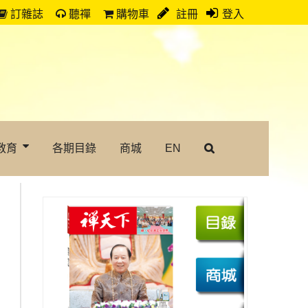
訂雜誌
聽禪
購物車
註冊
登入
教育
各期目錄
商城
EN