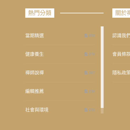
熱門分類
關於
當期精選
認識我
658
健康養生
會員條
276
禪師說禪
隱私政
267
編輯推薦
236
社會與環境
235