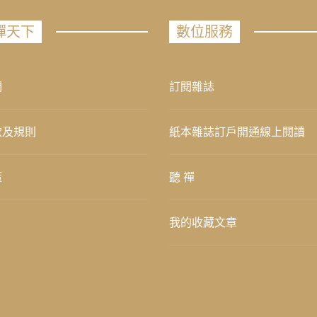
禪天下
數位服務
們
訂閱雜誌
款及規則
紙本雜誌訂戶開通線上閱讀
策
聽 禪
我的收藏文章