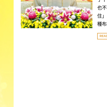
也不
住」
種布
REA