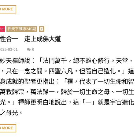
D MORE
ed
禪天下雜誌240期
性合一 走上成佛大道
2025-03-01
0
妙天禪師說：「法門萬千，總不離心修行。天堂、
，只在一念之間。四聖六凡，但隨自己造化。」這
身成就的聖者更指出：「禪，代表了一切生命和智
萬教歸宗，萬法歸一，歸於一切生命之母、一切生
光。」禪師更明白地說出，這「一」就是宇宙造化
之母光。
D MORE