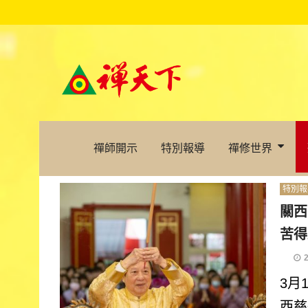
禪師開示
特別報導
禪修世界
特別報
關西
苦得
3月
西慈