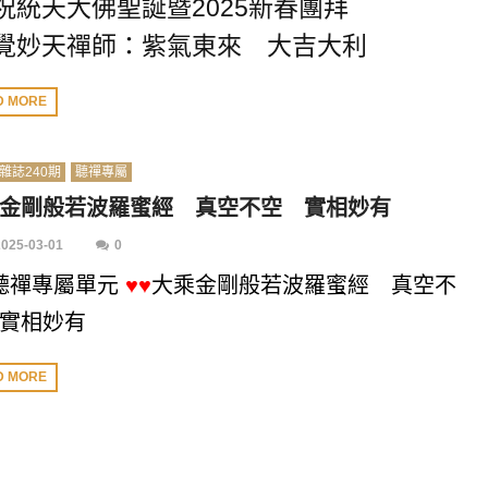
祝統天大佛聖誕暨2025新春團拜
覺妙天禪師：紫氣東來 大吉大利
D MORE
雜誌240期
聽禪專屬
金剛般若波羅蜜經 真空不空 實相妙有
2025-03-01
0
聽禪專屬單元
♥♥
大乘金剛般若波羅蜜經 真空不
實相妙有
D MORE