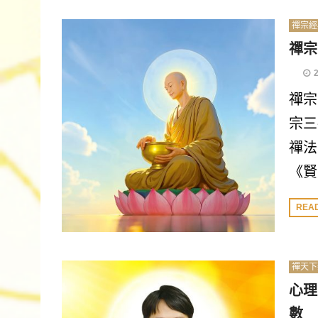
禪宗經
禪宗
禪宗
宗三
禪法
《賢
REA
禪天下
心理
數