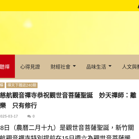
聽禪
心得見證
財經社會
品味生活
人文與
導
禪天下雜誌240期
慈航觀音禪寺恭祝觀世音菩薩聖誕 妙天禪師：離
樂 只有修行
2025-03-17
0
18日（農曆二月十九）是觀世音菩薩聖誕，新竹關
航觀音禪寺特別提前在15日週六為觀世音菩薩暖