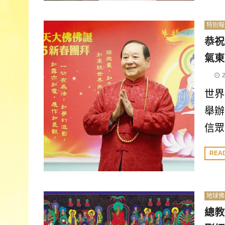
特別報
恭祝
氣東
世界
舉辦
信眾
REA
地球佛
總教