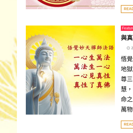
REA
Featur
與真
悟覺
地獄
尊三
慧，
命之
萬物
REA