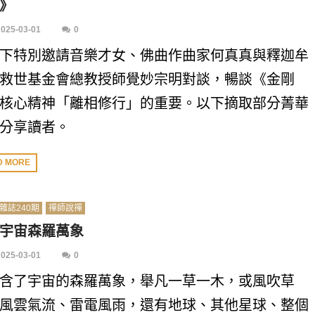
》
2025-03-01
0
下特別邀請音樂才女、佛曲作曲家何真真與釋迦牟
救世基金會總教授師覺妙宗明對談，暢談《金剛
核心精神「離相修行」的重要。以下摘取部分菁華
分享讀者。
D MORE
雜誌240期
禪師說禪
宇宙森羅萬象
2025-03-01
0
含了宇宙的森羅萬象，舉凡一草一木，或風吹草
風雲氣流、雷電風雨，還有地球、其他星球、整個