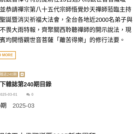
並恭請禪宗第八十五代宗師悟覺妙天禪師蒞臨主持
聖誕暨消災祈福大法會，全台各地近2000名弟子與
不畏大雨特報，齊聚關西聆聽禪師的開示說法，現
賓均開悟觀世音菩薩「離苦得樂」的修行法要。
D MORE
雜誌240期
下雜誌第240期目錄
2025-03-01
0
40期
2025-03