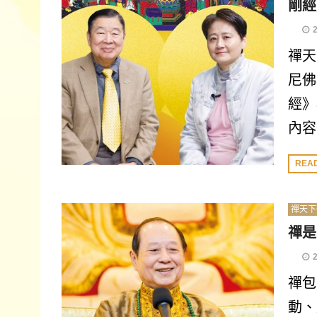
剛經
禪天
尼佛
經》
內容
REA
禪天下
禪是
禪包
動、