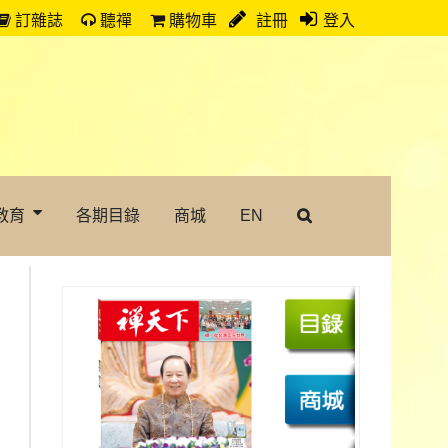
訂雜誌
聽禪
購物車
註冊
登入
教育
各期目錄
商城
EN