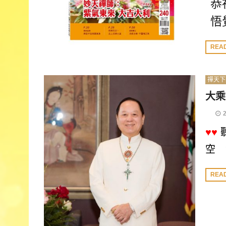
恭
悟
REA
禪天下
大乘
♥♥
空 
REA