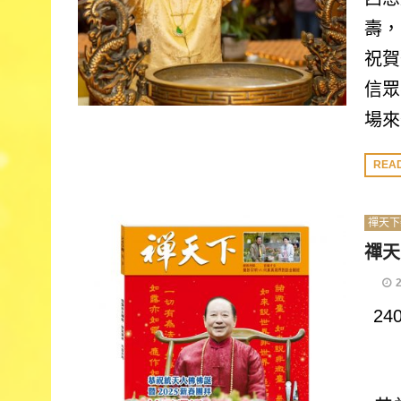
壽，
祝賀
信眾
場來
REA
禪天下
禪天
2