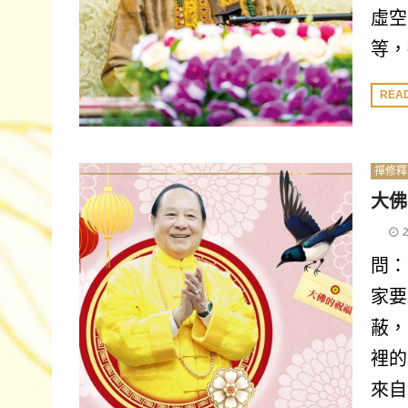
虛空
等，
REA
禪修釋
大佛
問：
家要
蔽，
裡的
來自