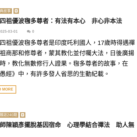
典故事
四祖優波毱多尊者：有法有本心 非心非本法
2025-03-01
0
四祖優波毱多尊者是印度吒利國人，17歲時得遇禪
祖商那和修尊者，蒙其教化並付囑大法，日後廣揚
時，教化無數修行人證果。毱多尊者的故事，在
愚經》中，有許多發人省思的生動紀載。
D MORE
雜誌240期
師陳穎彥擺脫基因宿命 心理學結合禪法 助人無