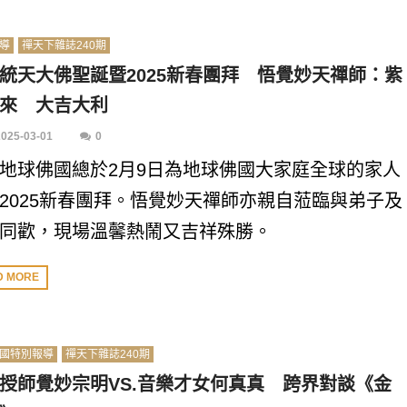
導
禪天下雜誌240期
統天大佛聖誕暨2025新春團拜 悟覺妙天禪師：紫
來 大吉大利
2025-03-01
0
地球佛國總於2月9日為地球佛國大家庭全球的家人
2025新春團拜。悟覺妙天禪師亦親自蒞臨與弟子及
同歡，現場溫馨熱鬧又吉祥殊勝。
D MORE
國特別報導
禪天下雜誌240期
授師覺妙宗明VS.音樂才女何真真 跨界對談《金