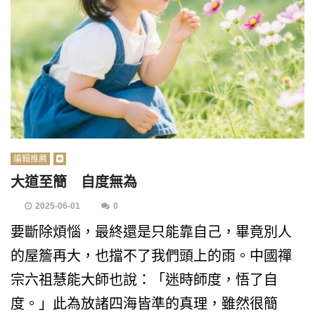
編輯推薦
大道至簡 自度無為
2025-06-01
0
要斷除煩惱，最終還是只能靠自己，畢竟別人
的屋簷再大，也擋不了我們頭上的雨。中國禪
宗六祖慧能大師也說：「迷時師度，悟了自
度。」此為放諸四海皆準的真理，雖然很簡