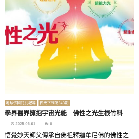
地球佛國特別報導
禪天下雜誌243期
學界醫界擁抱宇宙光能 佛性之光生根竹科
2025-06-01
0
悟覺妙天師父傳承自佛祖釋迦牟尼佛的佛性之