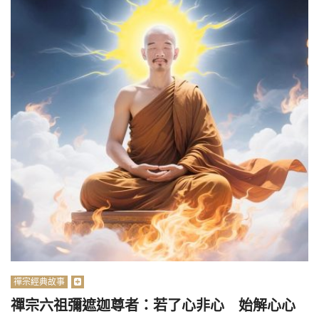
禪宗經典故事
禪宗六祖彌遮迦尊者：若了心非心 始解心心