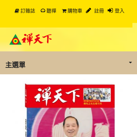
訂雜誌
聽禪
購物車
註冊
登入
主選單