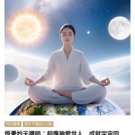
特別報導
禪天下雜誌243期
悟覺妙天禪師：相應神愛世人 成就宇宙同