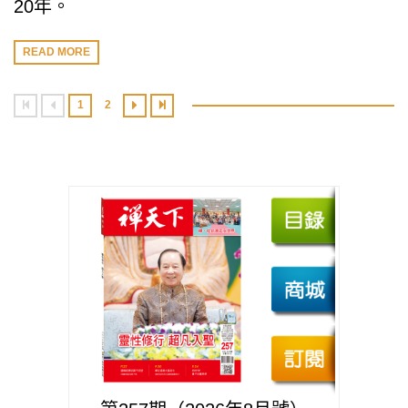
20年。
READ MORE
1
2