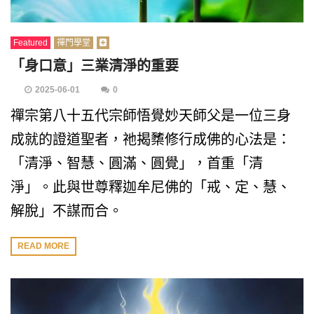
Featured
禪門學堂
「身口意」三業清淨的重要
2025-06-01
0
禪宗第八十五代宗師悟覺妙天師父是一位三身
成就的證道聖者，祂揭櫫修行成佛的心法是：
「清淨、智慧、圓滿、圓覺」，首重「清
淨」。此與世尊釋迦牟尼佛的「戒、定、慧、
解脫」不謀而合。
READ MORE