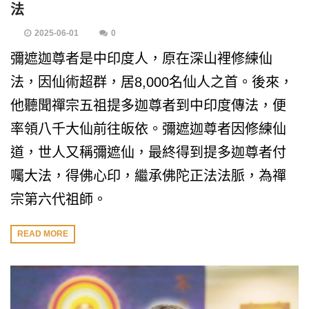
法
2025-06-01
0
彌遮迦尊者是中印度人，原在深山裡修練仙
法，因仙術超群，居8,000名仙人之首。後來，
他聽聞禪宗五祖提多迦尊者到中印度傳法，便
率領八千大仙前往皈依。彌遮迦尊者因修練仙
道，世人又稱彌遮仙，最終得到提多迦尊者付
囑大法，得佛心印，繼承佛陀正法法脈，為禪
宗第六代祖師。
READ MORE