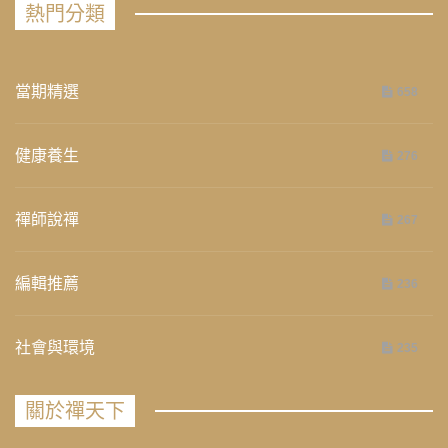
熱門分類
當期精選
658
健康養生
276
禪師說禪
267
編輯推薦
236
社會與環境
235
關於禪天下