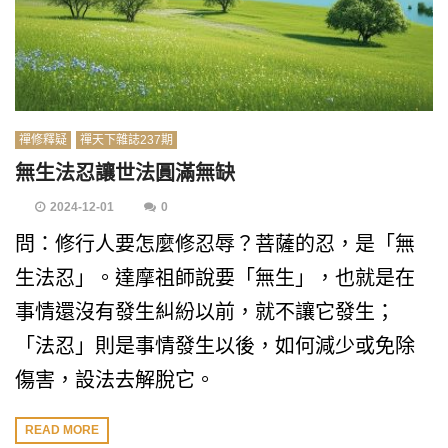
禪修釋疑
禪天下雜誌237期
無生法忍讓世法圓滿無缺
2024-12-01
0
問：修行人要怎麼修忍辱？菩薩的忍，是「無
生法忍」。達摩祖師說要「無生」，也就是在
事情還沒有發生糾紛以前，就不讓它發生；
「法忍」則是事情發生以後，如何減少或免除
傷害，設法去解脫它。
READ MORE