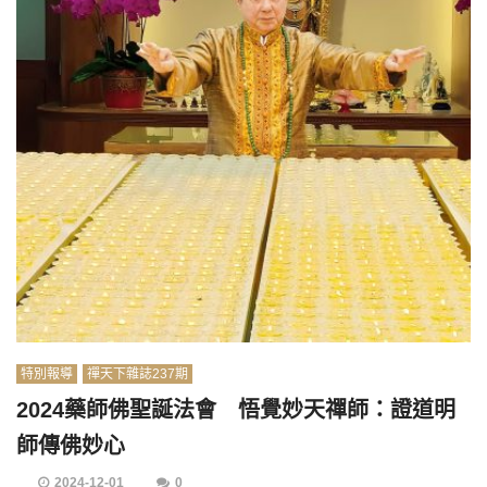
特別報導
禪天下雜誌237期
2024藥師佛聖誕法會 悟覺妙天禪師：證道明
師傳佛妙心
2024-12-01
0