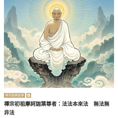
禪宗經典故事
禪宗初祖摩訶迦葉尊者：法法本來法 無法無
非法