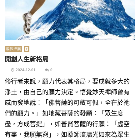
編輯推薦
開創人生新格局
2024-12-01
0
修行者來說，願力代表其格局，要成就多大的
淨土，由自己的願力決定。悟覺妙天禪師曾有
感而發地說：「佛菩薩的可敬可佩，全在於祂
們的願力。」如地藏菩薩的發願：「眾生度
盡，方成菩提」，如普賢菩薩的行願：「虛空
有盡，我願無窮」，如藥師琉璃光如來為眾生