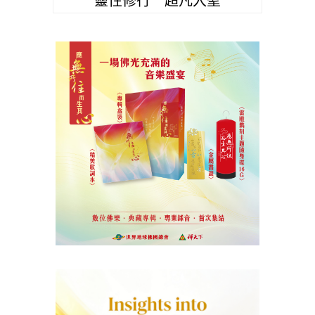
靈性修行 超凡入聖