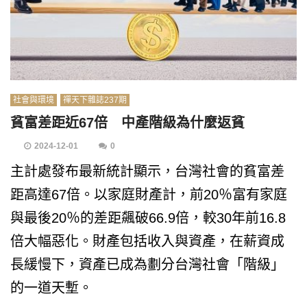
社會與環境
禪天下雜誌237期
貧富差距近67倍 中產階級為什麼返貧
2024-12-01
0
主計處發布最新統計顯示，台灣社會的貧富差
距高達67倍。以家庭財產計，前20％富有家庭
與最後20％的差距飆破66.9倍，較30年前16.8
倍大幅惡化。財產包括收入與資產，在薪資成
長緩慢下，資產已成為劃分台灣社會「階級」
的一道天塹。