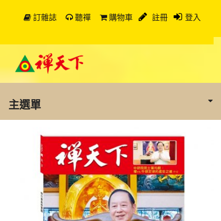
訂雜誌
聽禪
購物車
註冊
登入
主選單