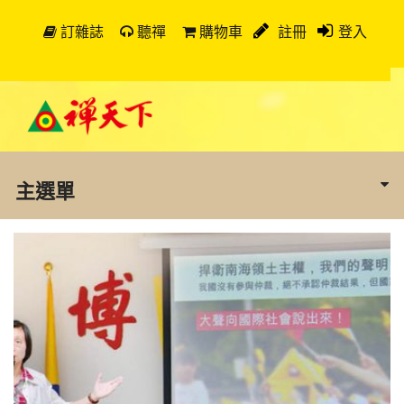
訂雜誌
聽禪
購物車
註冊
登入
主選單