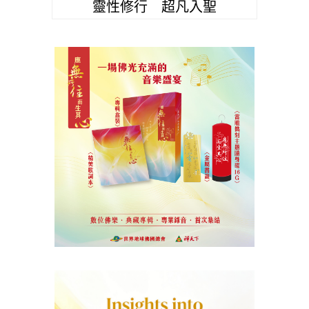
靈性修行 超凡入聖