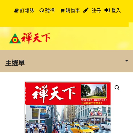
訂雜誌
聽禪
購物車
註冊
登入
主選單