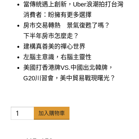
當傳統遇上創新，Uber浪潮拍打台灣
消費者：盼擁有更多選擇
房市交易轉熱 景氣復甦了嗎？
下半年房市怎麼走？
建構真善美的禪心世界
左腦主意識，右腦主靈性
美國打香港牌VS.中國出北韓牌，
G20川習會，美中貿易戰現曙光？
禪
加入購物車
天
下