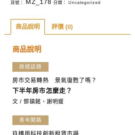
MZ_178
貨號：
分類：
Uncategorized
雜
誌
第
商品說明
評價 (0)
172
期
商品說明
數
量
政經話題
房市交易轉熱 景氣復甦了嗎？
下半年房市怎麼走？
文 / 鄧鎮銘、謝明媛
青年開路
玖樓用科技創新租賃市場