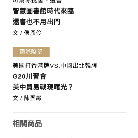
AI幫你找書、還書
智慧圖書館時代來臨
還書也不用出門
文 / 侯彥伶
國際瞭望
美國打香港牌VS.中國出北韓牌
G20川習會
美中貿易戰現曙光？
文 / 陳羿緻
相關商品