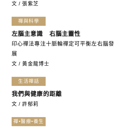
文 / 張紫芝
禪與科學
左腦主意識 右腦主靈性
印心禪法專注十脈輪禪定可平衡左右腦發
展
文 / 黃金龍博士
生活禪話
我們與健康的距離
文 / 許郁莉
禪•醫療•養生