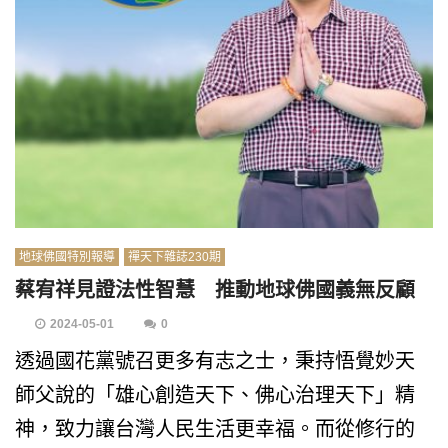
地球佛國特別報導
禪天下雜誌230期
蔡宥祥見證法性智慧 推動地球佛國義無反顧
2024-05-01
0
透過國花黨號召更多有志之士，秉持悟覺妙天
師父說的「雄心創造天下、佛心治理天下」精
神，致力讓台灣人民生活更幸福。而從修行的