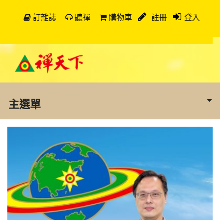
訂雜誌
聽禪
購物車
註冊
登入
主選單