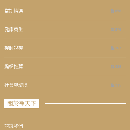
當期精選
658
健康養生
276
禪師說禪
267
編輯推薦
236
社會與環境
235
關於禪天下
認識我們