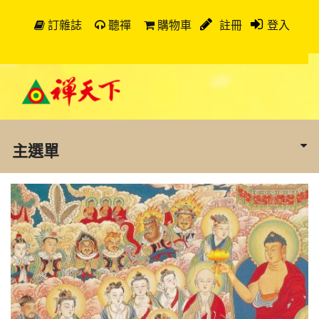
訂雜誌
聽禪
購物車
註冊
登入
主選單