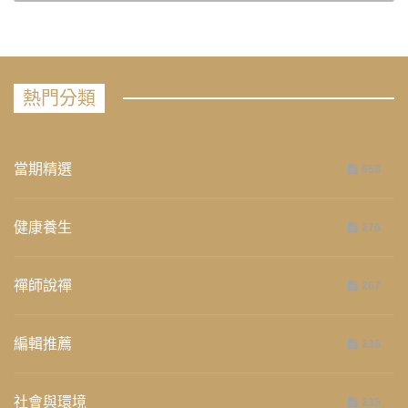
熱門分類
當期精選
658
健康養生
276
禪師說禪
267
編輯推薦
236
社會與環境
235