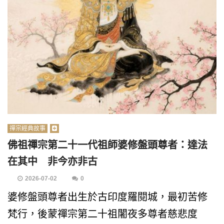
禪宗經典故事
佛祖禪宗第二十一代祖師婆修盤頭尊者：達法
在其中 非今亦非古
2026-07-02
0
婆修盤頭尊者出生於古印度羅閱城，最初苦修
梵行，後蒙禪宗第二十祖闍夜多尊者慈悲度