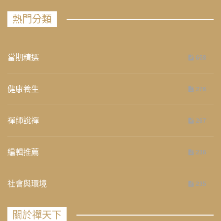
熱門分類
當期精選
658
健康養生
276
禪師說禪
267
編輯推薦
236
社會與環境
235
關於禪天下