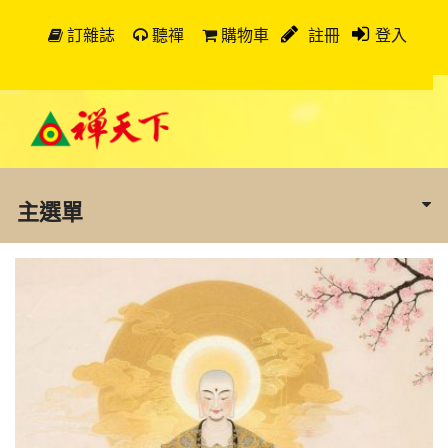
訂雜誌
聽禪
購物車
註冊
登入
主選單