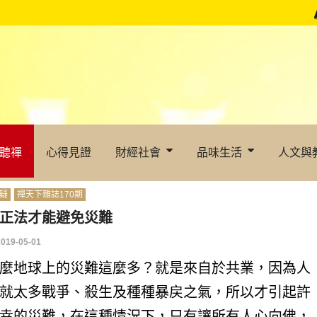
聽禪
心得見證
財經社會
品味生活
人文與
疑
禪天下雜誌170期
正法才能避免災難
2019-05-01
麼地球上的災難這麼多？就是來自於共業，因為人
就太多戰爭、殺生及種種暴戻之氣，所以才引起許
幸的災難，在這種情況下，只有讓所有人心向佛，