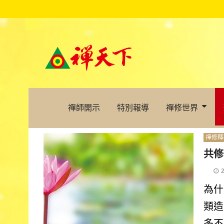
禪師開示
特別報導
禪修世界
禪修釋
共修
為什
類造
多不