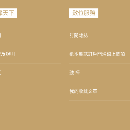
禪天下
數位服務
們
訂閱雜誌
款及規則
紙本雜誌訂戶開通線上閱讀
策
聽 禪
我的收藏文章