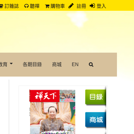
訂雜誌
聽禪
購物車
註冊
登入
教育
各期目錄
商城
EN