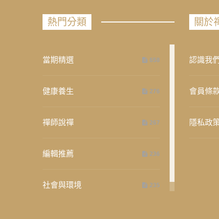
熱門分類
關於
當期精選
認識我
658
健康養生
會員條
276
禪師說禪
隱私政
267
編輯推薦
236
社會與環境
235