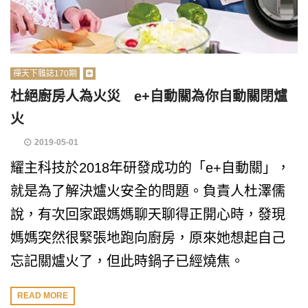
禪天下雜誌170期
杜絕廚房人為火災 e+自動關為你自動關閉爐
火
2019-05-01
耀主科技於2018年研發成功的「e+自動關」，
就是為了解決爐火安全的問題。負責人杜澤儒
說，有次回家跟媽媽聊天聊得正開心時，發現
媽媽突然很緊張地跑向廚房，原來她想起自己
忘記關爐火了，但此時鍋子已經燒焦。
READ MORE