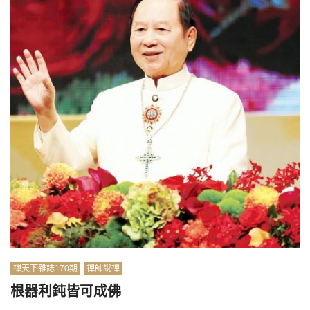
禪天下雜誌170期
禪師說禪
根器利鈍皆可成佛