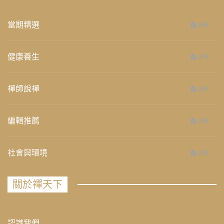
當期精選
658
健康養生
276
禪師說禪
267
編輯推薦
236
社會與環境
235
關於禪天下
認識我們