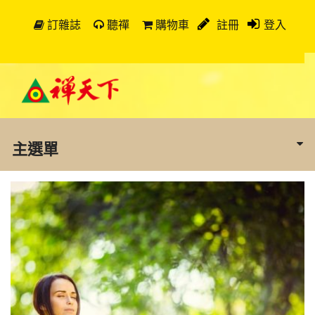
訂雜誌
聽禪
購物車
註冊
登入
主選單