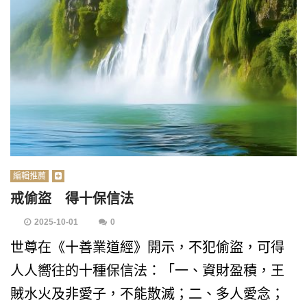
編輯推薦
戒偷盜 得十保信法
2025-10-01
0
世尊在《十善業道經》開示，不犯偷盜，可得
人人嚮往的十種保信法：「一、資財盈積，王
賊水火及非愛子，不能散滅；二、多人愛念；