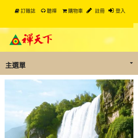
訂雜誌
聽禪
購物車
註冊
登入
主選單