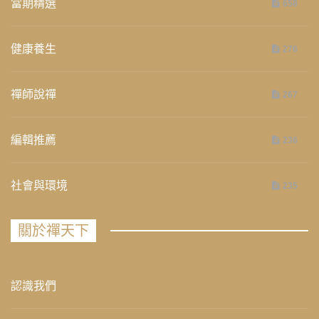
當期精選
658
健康養生
276
禪師說禪
267
編輯推薦
236
社會與環境
235
關於禪天下
認識我們