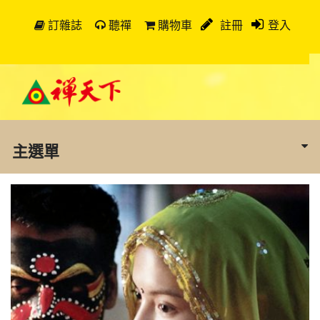
訂雜誌
聽禪
購物車
註冊
登入
主選單