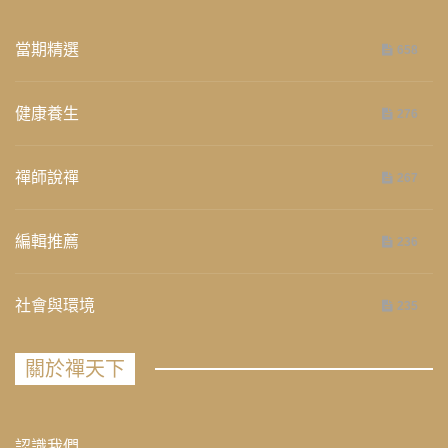
當期精選
658
健康養生
276
禪師說禪
267
編輯推薦
236
社會與環境
235
關於禪天下
認識我們