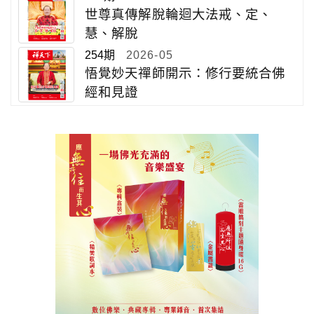
世尊真傳解脫輪迴大法戒、定、
慧、解脫
254期
2026-05
悟覺妙天禪師開示：修行要統合佛
經和見證