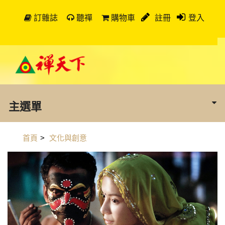
訂雜誌
聽禪
購物車
註冊
登入
主選單
首頁
>
文化與創意