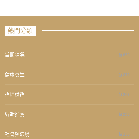
熱門分類
當期精選
658
健康養生
276
禪師說禪
267
編輯推薦
236
社會與環境
235