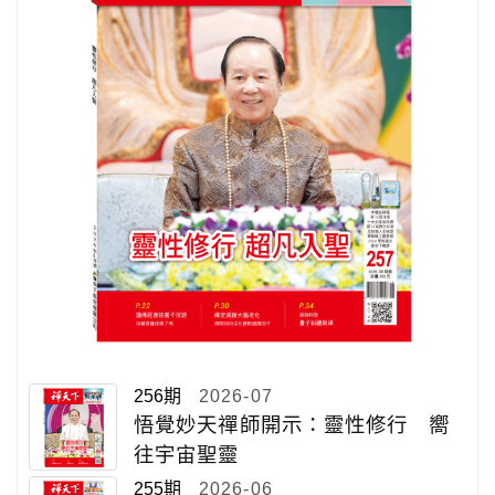
256期
2026-07
悟覺妙天禪師開示：靈性修行 嚮
往宇宙聖靈
255期
2026-06