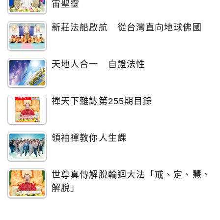
宙聖靈
新莊法船啟航 從台灣直向地球佛國
天地人合一 自證法性
禪天下雜誌第255期目錄
領袖禪教你人生課
世尊真傳解脫輪迴大法「戒、定、慧、
解脫」