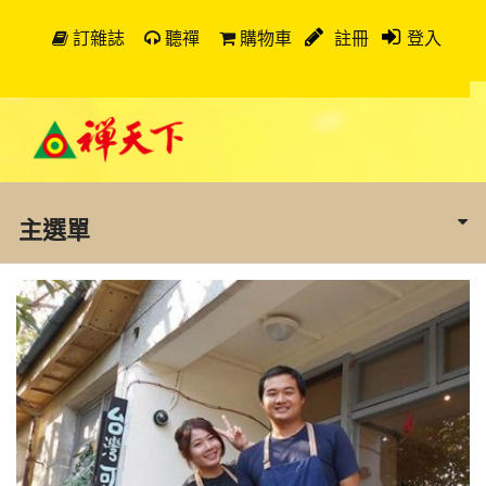
訂雜誌
聽禪
購物車
註冊
登入
主選單