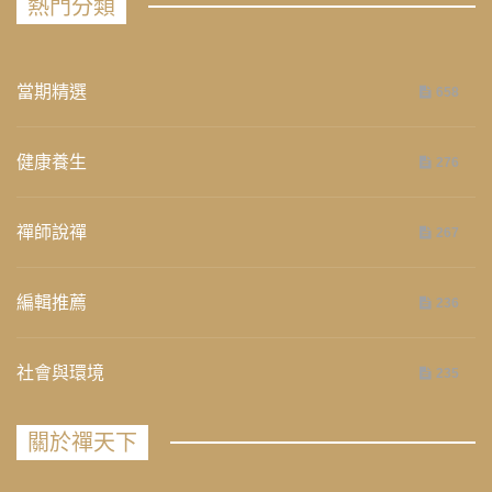
熱門分類
當期精選
658
健康養生
276
禪師說禪
267
編輯推薦
236
社會與環境
235
關於禪天下